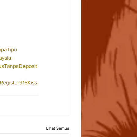
npaTipu
aysia
sTanpaDeposit
Register918Kiss
Lihat Semua