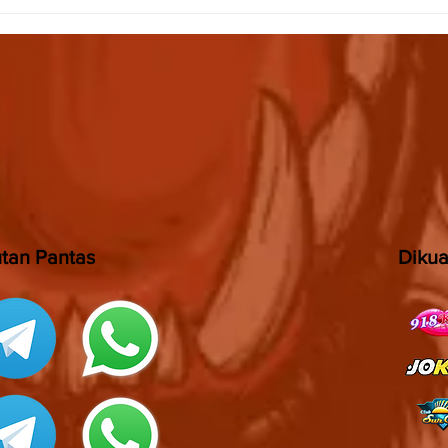
🥰918Kiss Game 🎰Great
🎉M
Blue🎰TopUp RM180, Cuci
Para
RM5,261‼️Free Game
Cuci
Sedang Jatuh , Jangan
Seda
Tunggu Lagi‼️
Lepa
tan Pantas
Dikua