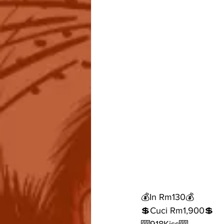
💰In Rm130💰
💲Cuci Rm1,900💲