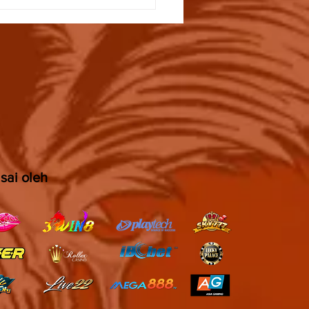
ega888 Game 🎰Thai
dise🎰TopUp RM190,
 RM3,300‼️Game
ng Bayar , Jangan
s Rezeki Ni‼️
sai oleh