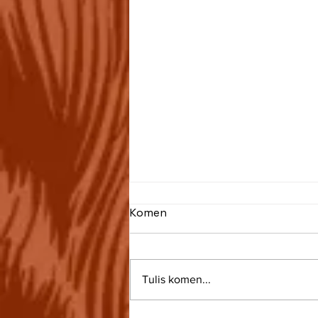
Komen
Tulis komen...