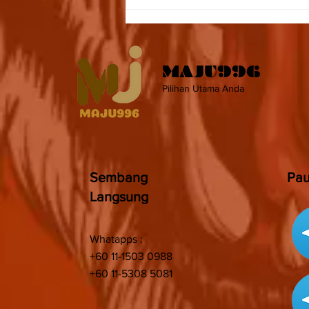
🔥 Senarai Game Meletup
Hari In🔥Semoga Semua
Member Cuci Besar Tiap2
Hari‼️
MAJU996
Pilihan Utama Anda
Sembang
Pau
Langsung
Whatapps :
+60 11-1503 0988
+60 11-5308 5081