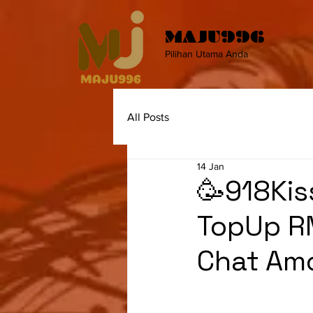
MAJU996
Pilihan Utama Anda
All Posts
14 Jan
🥳918Kis
TopUp RM
Chat Amo