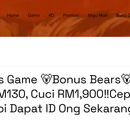
Home
Game
4D
Promosi
Maju Mall
Bukti 
s Game 🐻Bonus Bears
130, Cuci RM1,900‼️Ce
i Dapat ID Ong Sekarang