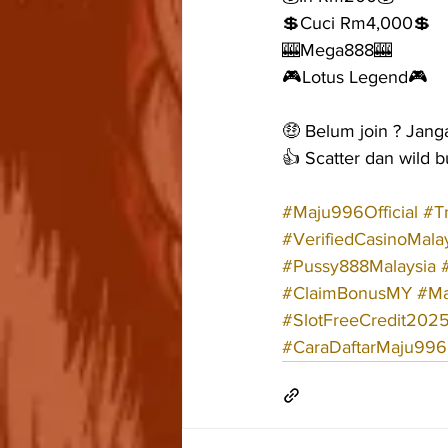
💲Cuci Rm4,000💲
🎰Mega888🎰
🎮Lotus Legend🎮
🤑 Belum join ? Jang
👍 Scatter dan wild
#Maju996Official
#T
#VerifiedCasinoMala
#Pussy888Malaysia
#ClaimBonusMY
#Ma
#SlotFreeCredit202
#CaraDaftarMaju996