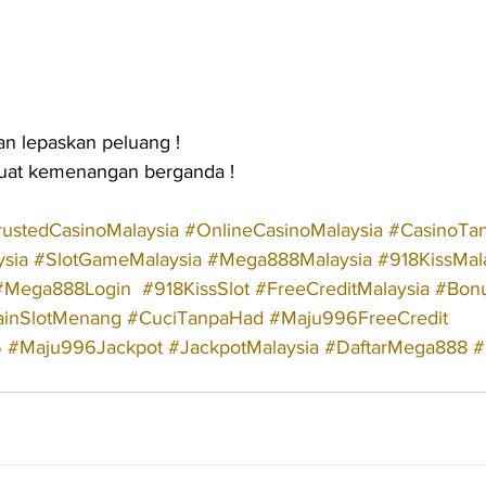
an lepaskan peluang !
 buat kemenangan berganda !
rustedCasinoMalaysia
#OnlineCasinoMalaysia
#CasinoTa
ysia
#SlotGameMalaysia
#Mega888Malaysia
#918KissMal
#Mega888Login
#918KissSlot
#FreeCreditMalaysia
#Bonu
inSlotMenang
#CuciTanpaHad
#Maju996FreeCredit
5
#Maju996Jackpot
#JackpotMalaysia
#DaftarMega888
#