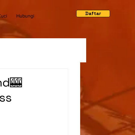
Daftar
Cuci
Hubungi
nd🎰
ss