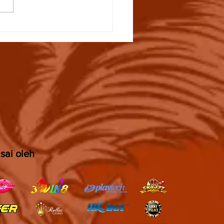
ega888 Game 🎰Thai
dise🎰TopUp RM190,
 RM3,300‼️Game
ng Bayar , Jangan
s Rezeki Ni‼️
sai oleh