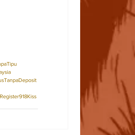
npaTipu
aysia
sTanpaDeposit
Register918Kiss