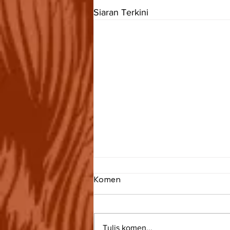
Siaran Terkini
Komen
Tulis komen...