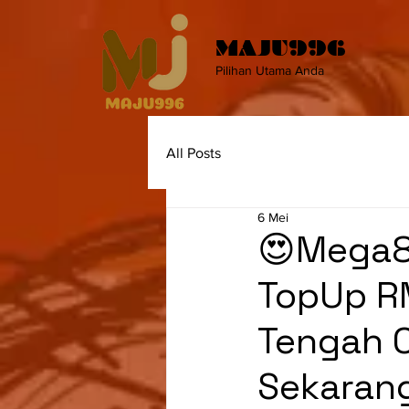
MAJU996
Pilihan Utama Anda
All Posts
6 Mei
😍Mega8
TopUp R
Tengah 
Sekarang