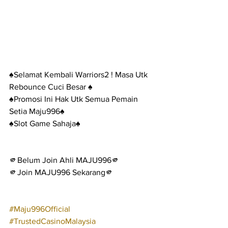
♠️Selamat Kembali Warriors2 ! Masa Utk 
Rebounce Cuci Besar ♠️
♠️Promosi Ini Hak Utk Semua Pemain 
Setia Maju996♠️
♠️Slot Game Sahaja♠️
🫵Belum Join Ahli MAJU996🫵
🫵Join MAJU996 Sekarang🫵
#Maju996Official
#TrustedCasinoMalaysia