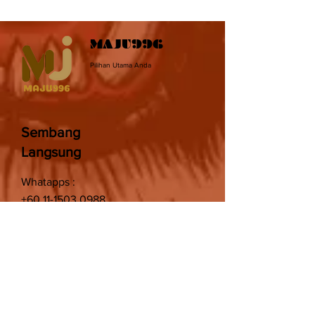
Cuci RM5,261‼️Free
RM190, Cuci RM
Game Sedang Jatuh ,
Game Sedang B
Jangan Tunggu Lagi‼️
Jangan Lepas 
MAJU996
Ni‼️
Pilihan Utama Anda
Sembang
Langsung
Whatapps :
+60 11-1503 0988
+60 11-5308 5081
Telegram :
@maju996
official
@VIPMaju