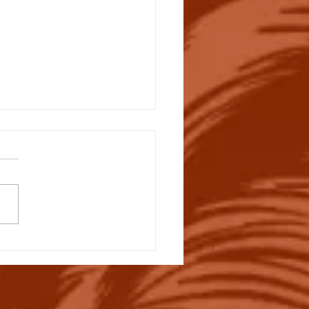
ega888 Game 🎰Thai
dise🎰TopUp RM190,
 RM3,300‼️Game
ng Bayar , Jangan