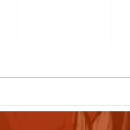
🥰918Kiss Game 🎰Great
🎉M
Blue🎰TopUp RM180, Cuci
Para
RM5,261‼️Free Game
Cuci
Sedang Jatuh , Jangan
Seda