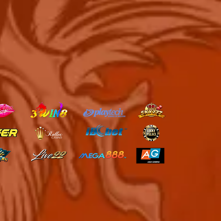
s Rezeki Ni‼️