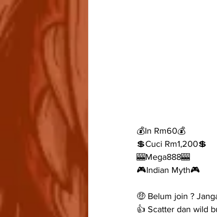
💰In Rm60💰
💲Cuci Rm1,200💲
🎰Mega888🎰
🎮Indian Myth🎮
🤑 Belum join ? Jang
👍 Scatter dan wild