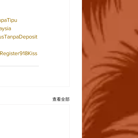
npaTipu
aysia
sTanpaDeposit
Register918Kiss
查看全部