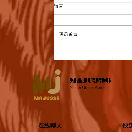
留言
撰寫留言......
🔥 Senarai Game Meletup
Hari In🔥Semoga Semua
Member Cuci Besar Tiap2
Hari‼️
MAJU996
Pilihan Utama Anda
在线聊天
快