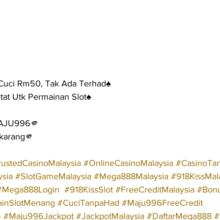
Cuci Rm50, Tak Ada Terhad♠️
at Utk Permainan Slot♠️
MAJU996🫵
karang🫵
rustedCasinoMalaysia
#OnlineCasinoMalaysia
#CasinoTa
ysia
#SlotGameMalaysia
#Mega888Malaysia
#918KissMal
#Mega888Login
#918KissSlot
#FreeCreditMalaysia
#Bonu
inSlotMenang
#CuciTanpaHad
#Maju996FreeCredit
5
#Maju996Jackpot
#JackpotMalaysia
#DaftarMega888
#