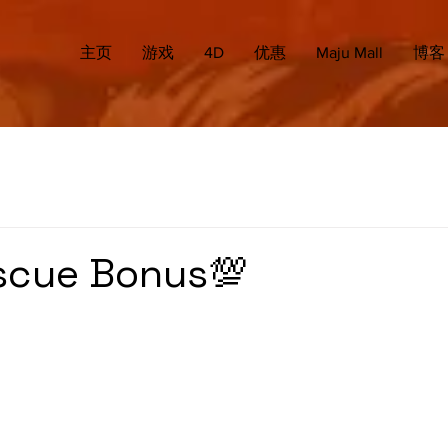
主页
游戏
4D
优惠
Maju Mall
博客
scue Bonus💯