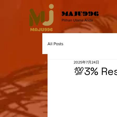
MAJU996
Pilihan Utama Anda
All Posts
2025年7月24日
💯3% Re