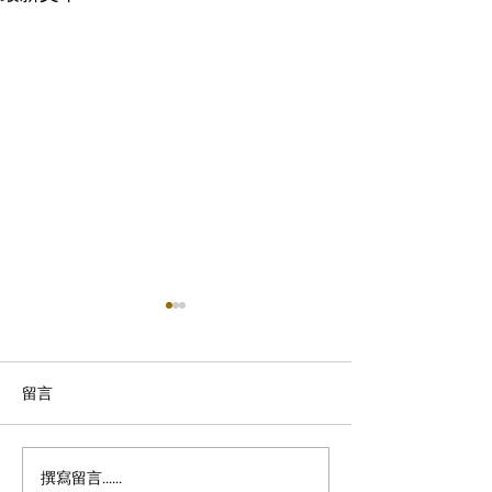
留言
🥰918Kiss Game 🎰Great
🎉Mega888 Gam
撰寫留言......