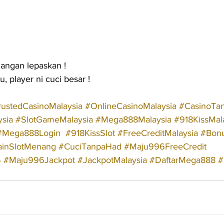
angan lepaskan !
u, player ni cuci besar !
rustedCasinoMalaysia
#OnlineCasinoMalaysia
#CasinoTa
ysia
#SlotGameMalaysia
#Mega888Malaysia
#918KissMal
#Mega888Login
#918KissSlot
#FreeCreditMalaysia
#Bonu
inSlotMenang
#CuciTanpaHad
#Maju996FreeCredit
5
#Maju996Jackpot
#JackpotMalaysia
#DaftarMega888
#