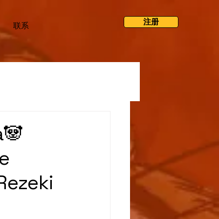
注册
联系
a🐼
e
Rezeki