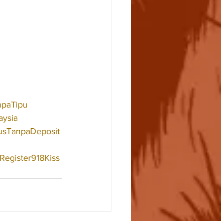
npaTipu
aysia
sTanpaDeposit
Register918Kiss