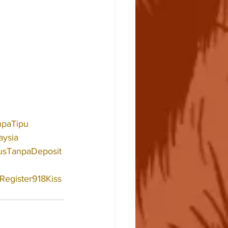
npaTipu
aysia
sTanpaDeposit
Register918Kiss