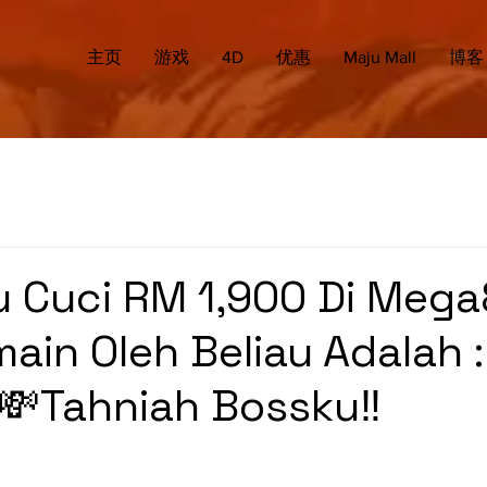
主页
游戏
4D
优惠
Maju Mall
博客
 Cuci RM 1,900 Di Meg
ain Oleh Beliau Adalah :
💸Tahniah Bossku‼️