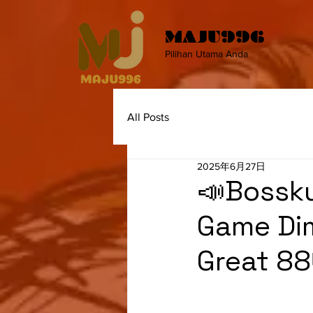
MAJU996
Pilihan Utama Anda
All Posts
2025年6月27日
📣Bossku
Game Dim
Great 88