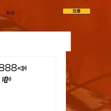
注册
联系
a888📣
 💸