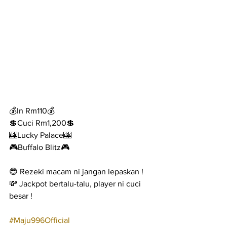
💰In Rm110💰
💲Cuci Rm1,200💲
🎰Lucky Palace🎰
🎮Buffalo Blitz🎮
😎 Rezeki macam ni jangan lepaskan !
💸 Jackpot bertalu-talu, player ni cuci 
besar !
#Maju996Official