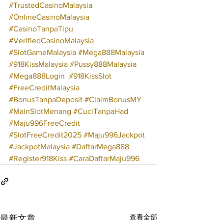
#TrustedCasinoMalaysia
#OnlineCasinoMalaysia
#CasinoTanpaTipu
#VerifiedCasinoMalaysia
#SlotGameMalaysia
#Mega888Malaysia
#918KissMalaysia
#Pussy888Malaysia
#Mega888Login
#918KissSlot
#FreeCreditMalaysia
#BonusTanpaDeposit
#ClaimBonusMY
#MainSlotMenang
#CuciTanpaHad
#Maju996FreeCredit
#SlotFreeCredit2025
#Maju996Jackpot
#JackpotMalaysia
#DaftarMega888
#Register918Kiss
#CaraDaftarMaju996
查看全部
最新文章