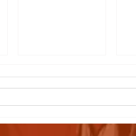
🥰918Kiss Game 🎰Great
🎉M
Blue🎰TopUp RM180, Cuci
Para
RM5,261‼️Free Game
Cuci