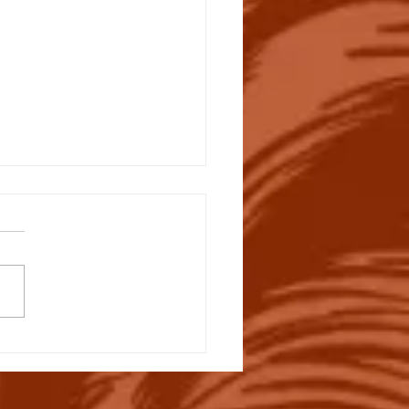
ega888 Game 🎰Thai
dise🎰TopUp RM190,
 RM3,300‼️Game