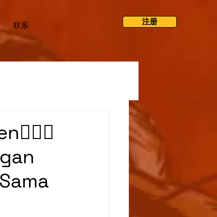
注册
联系
🧚🏻‍♀️
ngan
-Sama