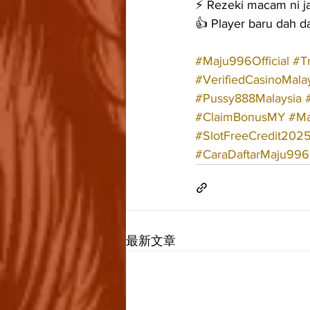
⚡️ Rezeki macam ni j
👍 Player baru dah dap
#Maju996Official
#T
#VerifiedCasinoMala
#Pussy888Malaysia
#ClaimBonusMY
#Ma
#SlotFreeCredit202
#CaraDaftarMaju996
最新文章