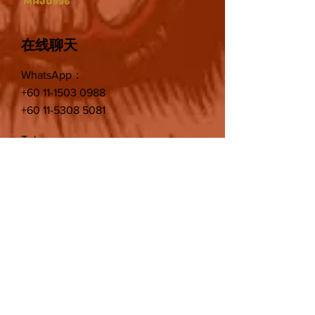
在线聊天
WhatsApp：
+60 11-1503 0988
+60 11-5308 5081
Telegram
：
@maju996
official
@VIPMaju
996CS2
快速链接