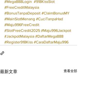
#Mega888Login
#918KissSlot
#FreeCreditMalaysia
#BonusTanpaDeposit
#ClaimBonusMY
#MainSlotMenang
#CuciTanpaHad
#Maju996FreeCredit
#SlotFreeCredit2025
#Maju996Jackpot
#JackpotMalaysia
#DaftarMega888
#Register918Kiss
#CaraDaftarMaju996
查看全部
最新文章