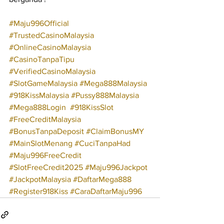
#Maju996Official
#TrustedCasinoMalaysia
#OnlineCasinoMalaysia
#CasinoTanpaTipu
#VerifiedCasinoMalaysia
#SlotGameMalaysia
#Mega888Malaysia
#918KissMalaysia
#Pussy888Malaysia
#Mega888Login
#918KissSlot
#FreeCreditMalaysia
#BonusTanpaDeposit
#ClaimBonusMY
#MainSlotMenang
#CuciTanpaHad
#Maju996FreeCredit
#SlotFreeCredit2025
#Maju996Jackpot
#JackpotMalaysia
#DaftarMega888
#Register918Kiss
#CaraDaftarMaju996