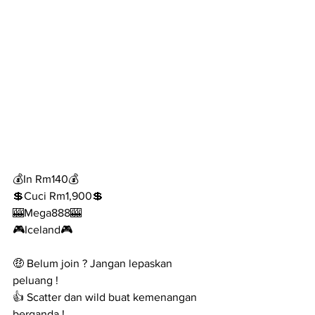
💰In Rm140💰
💲Cuci Rm1,900💲
🎰Mega888🎰
🎮Iceland🎮
🤑 Belum join ? Jangan lepaskan 
peluang !
👍 Scatter dan wild buat kemenangan 
berganda !