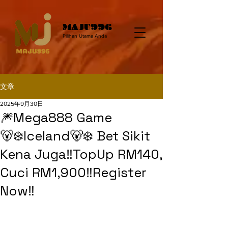
MAJU996
Pilihan Utama Anda
文章
2025年9月30日
🎆Mega888 Game
🐻‍❄️Iceland🐻‍❄️ Bet Sikit
Kena Juga‼️TopUp RM140,
Cuci RM1,900‼️Register
Now‼️