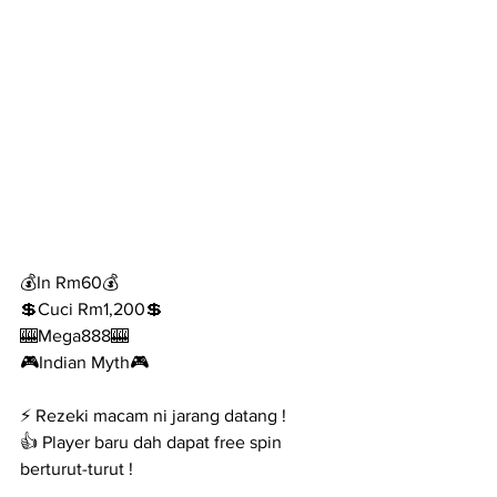
💰In Rm60💰
💲Cuci Rm1,200💲
🎰Mega888🎰
🎮Indian Myth🎮
⚡️ Rezeki macam ni jarang datang !
👍 Player baru dah dapat free spin 
berturut-turut !