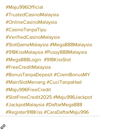
#Maju996Official
#TrustedCasinoMalaysia
#OnlineCasinoMalaysia
#CasinoTanpaTipu
#VerifiedCasinoMalaysia
#SlotGameMalaysia
#Mega888Malaysia
#918KissMalaysia
#Pussy888Malaysia
#Mega888Login
#918KissSlot
#FreeCreditMalaysia
#BonusTanpaDeposit
#ClaimBonusMY
#MainSlotMenang
#CuciTanpaHad
#Maju996FreeCredit
#SlotFreeCredit2025
#Maju996Jackpot
#JackpotMalaysia
#DaftarMega888
#Register918Kiss
#CaraDaftarMaju996