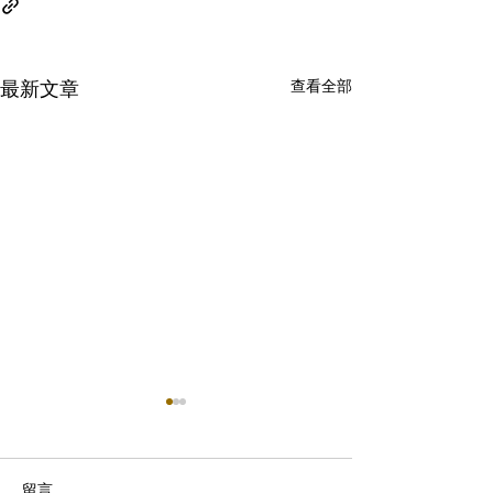
查看全部
最新文章
留言