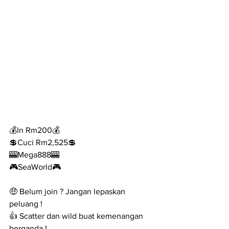
💰In Rm200💰
💲Cuci Rm2,525💲
🎰Mega888🎰
🎮SeaWorld🎮
🤑 Belum join ? Jangan lepaskan 
peluang !
👍 Scatter dan wild buat kemenangan 
berganda !