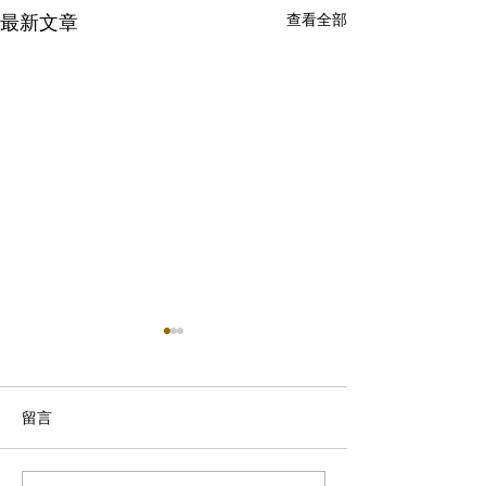
查看全部
最新文章
留言