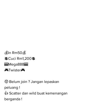
💰In Rm50💰
💲Cuci Rm1,200💲
🎰Mega888🎰
🎮Twister🎮
🤑 Belum join ? Jangan lepaskan 
peluang !
👍 Scatter dan wild buat kemenangan 
berganda !