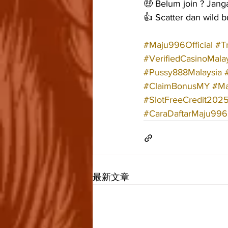
🤑 Belum join ? Jang
👍 Scatter dan wild
#Maju996Official
#T
#VerifiedCasinoMala
#Pussy888Malaysia
#ClaimBonusMY
#Ma
#SlotFreeCredit202
#CaraDaftarMaju996
最新文章