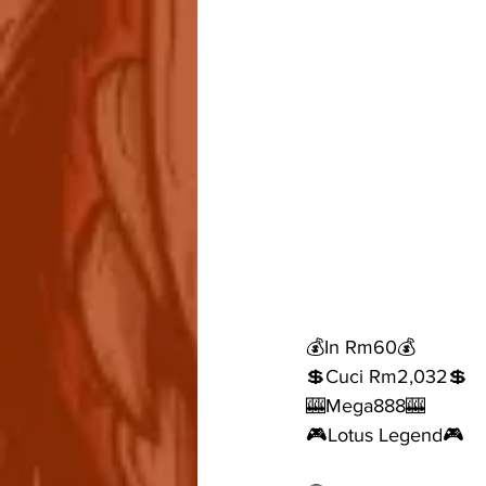
💰In Rm60💰
💲Cuci Rm2,032💲
🎰Mega888🎰
🎮Lotus Legend🎮