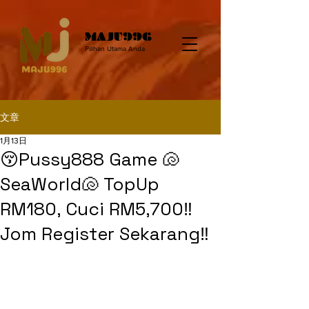
MAJU996
Pilihan Utama Anda
文章
1月13日
😚Pussy888 Game 🐚
SeaWorld🐚 TopUp
RM180, Cuci RM5,700‼️
Jom Register Sekarang‼️