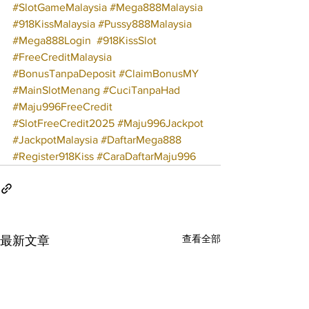
#SlotGameMalaysia
#Mega888Malaysia
#918KissMalaysia
#Pussy888Malaysia
#Mega888Login
#918KissSlot
#FreeCreditMalaysia
#BonusTanpaDeposit
#ClaimBonusMY
#MainSlotMenang
#CuciTanpaHad
#Maju996FreeCredit
#SlotFreeCredit2025
#Maju996Jackpot
#JackpotMalaysia
#DaftarMega888
#Register918Kiss
#CaraDaftarMaju996
查看全部
最新文章