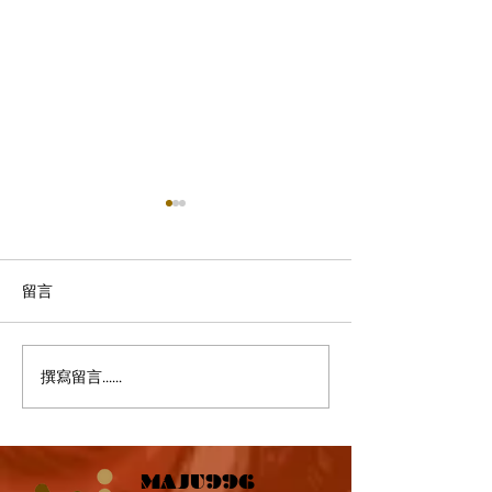
留言
🥰918Kiss Game 🎰Great
🎉Mega888 Gam
撰寫留言......
Blue🎰TopUp RM180,
Thai Paradise
Cuci RM5,261‼️Free
RM190, Cuci RM
Game Sedang Jatuh ,
Game Sedang B
Jangan Tunggu Lagi‼️
Jangan Lepas 
MAJU996