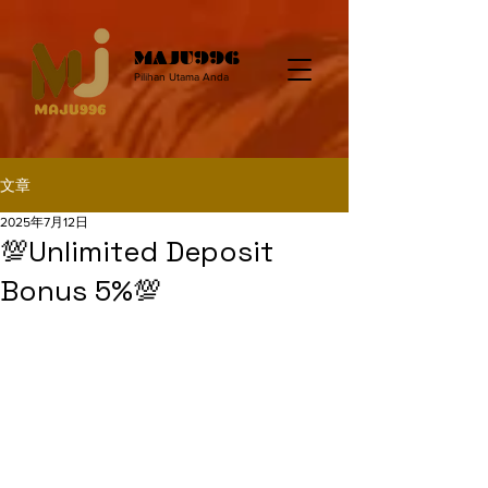
MAJU996
Pilihan Utama Anda
文章
2025年7月12日
💯Unlimited Deposit
Bonus 5%💯