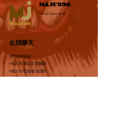
Game Senang M
MAJU996
Jangan Lepas Rezeki
Ni‼️
Pilihan Utama Anda
在线聊天
WhatsApp：
+60 11-1503 0988
+60 11-5308 5081
Telegram
：
@maju996
official
@VIPMaju
996CS2